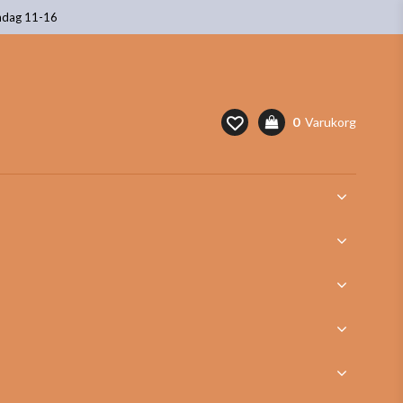
ndag 11-16
0
Varukorg