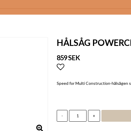
HÅLSÅG POWERC
859 SEK
Lägg till i favoritlistan
Speed for Multi Construction-hålsågen s
-
+