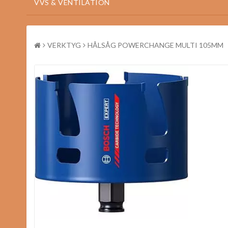
VVS & VENTILATION
VERKTYG
HÅLSÅG POWERCHANGE MULTI 105MM