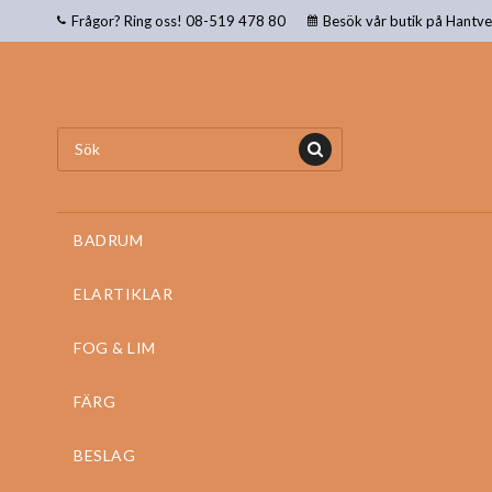
Frågor? Ring oss! 08-519 478 80
Besök vår butik på Hantv
BADRUM
ELARTIKLAR
FOG & LIM
FÄRG
BESLAG