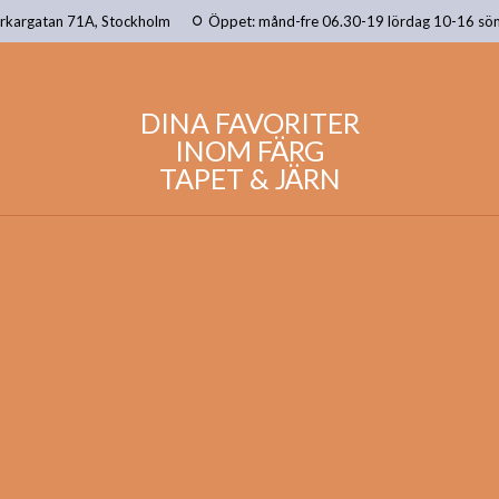
erkargatan 71A, Stockholm
Öppet: månd-fre 06.30-19 lördag 10-16 sö
DINA FAVORITER
INOM FÄRG
TAPET & JÄRN