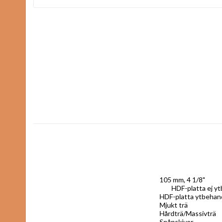
105 mm, 4 1/8"

	HDF-platta ej ytbehandlad

HDF-platta ytbehand
Mjukt trä

Hårdträ/Massivträ

Spånskivor
