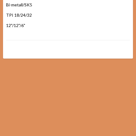
Bi-metall/SK5

TPI 18/24/32

12"/12"/6"