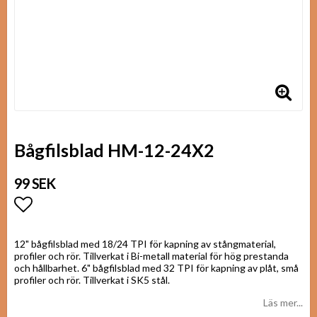
Bågfilsblad HM-12-24X2
99 SEK
Lägg till i favoritlistan
12" bågfilsblad med 18/24 TPI för kapning av stångmaterial,
profiler och rör. Tillverkat i Bi-metall material för hög prestanda
och hållbarhet. 6" bågfilsblad med 32 TPI för kapning av plåt, små
profiler och rör. Tillverkat i SK5 stål.
Läs mer...