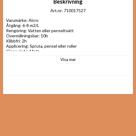
Beskrivning
Art.nr: 710017527
Varumärke: Alcro

Åtgång: 6-8 m2/L

Rengöring: Vatten eller penseltvätt

Övermålningsbar: 10h

Klibbfri: 2h

Applicering: Spruta, pensel eller roller

Glansvärde: Matt

Användningsområde: Inomhus
Visa mer