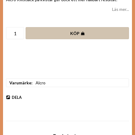
Läs mer...
KÖP
Varumärke
Alcro
DELA