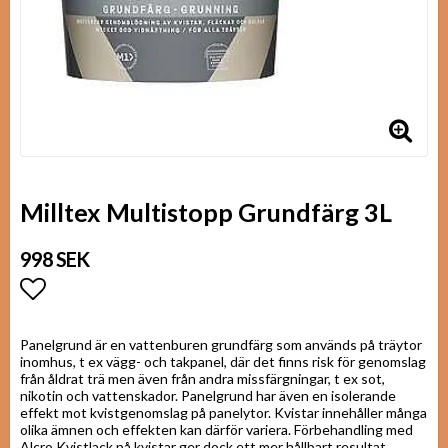
Milltex Multistopp Grundfärg 3L
998 SEK
Lägg till i favoritlistan
Panelgrund är en vattenburen grundfärg som används på träytor
inomhus, t ex vägg- och takpanel, där det finns risk för genomslag
från åldrat trä men även från andra missfärgningar, t ex sot,
nikotin och vattenskador. Panelgrund har även en isolerande
effekt mot kvistgenomslag på panelytor. Kvistar innehåller många
olika ämnen och effekten kan därför variera. Förbehandling med
Alcro Kvistlack på kvistar ger dock ett mer hållbart resultat.