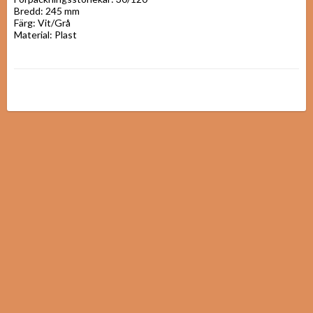
Bredd: 245 mm

Färg: Vit/Grå

Material: Plast